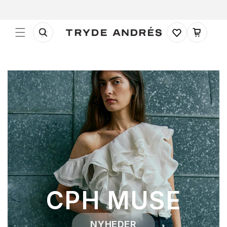
Gå til
indhold
Indkøbskurv
CPH MUSE
NYHEDER