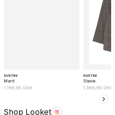
Forhandler:
GUSTAV
Forhandler:
GUSTAV
Marit
Stasie
Normalpris
1.199,95 DKK
Normalpris
1.999,95 DKK
Shop Looket