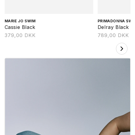
Forhandler:
MARIE JO SWIM
Forhandler:
PRIMADONNA SWI
Cassie Black
Delray Black
Normalpris
379,00 DKK
Normalpris
789,00 DKK