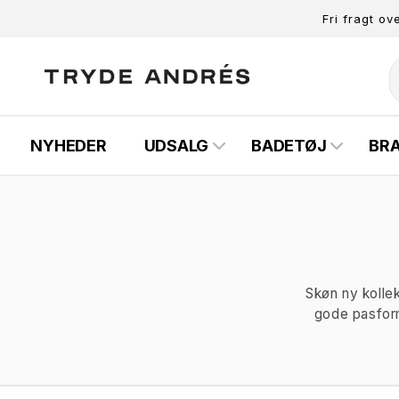
Gå til
Fri fragt ov
indhold
NYHEDER
UDSALG
BADETØJ
BR
Skøn ny kolle
gode pasform