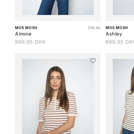
Forhandler:
MOS MOSH
S
M
L
XL
Forhandler:
MOS MOSH
Almine
Ashley
Normalpris
999,95 DKK
Normalpris
899,95 DK