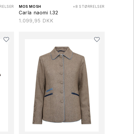
RELSER
Forhandler:
MOS MOSH
+8 STØRRELSER
Carla naomi l.32
Normalpris
1.099,95 DKK