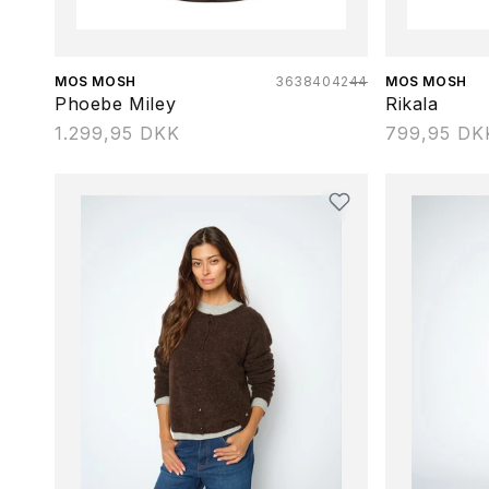
Forhandler:
MOS MOSH
36
38
40
42
44
Forhandler:
MOS MOSH
Phoebe Miley
Rikala
Normalpris
1.299,95 DKK
Normalpris
799,95 DK