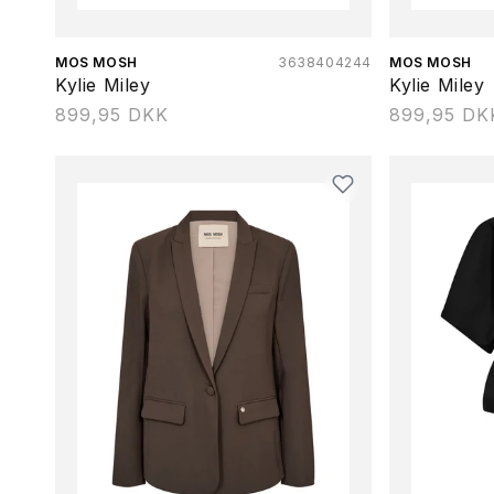
Forhandler:
MOS MOSH
36
38
40
42
44
Forhandler:
MOS MOSH
Kylie Miley
Kylie Miley
Normalpris
899,95 DKK
Normalpris
899,95 DK