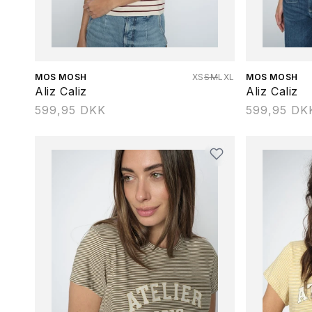
Forhandler:
MOS MOSH
XS
S
M
L
XL
Forhandler:
MOS MOSH
Aliz Caliz
Aliz Caliz
Normalpris
599,95 DKK
Normalpris
599,95 DK