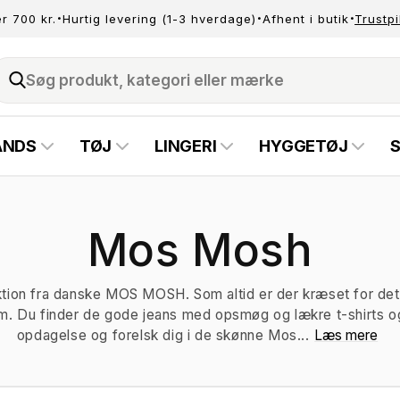
·
·
·
er 700 kr.
Hurtig levering (1-3 hverdage)
Afhent i butik
Trustpi
Søg produkt, kategori eller mærke
ANDS
TØJ
LINGERI
HYGGETØJ
K
Mos Mosh
o
ktion fra danske MOS MOSH. Som altid er der kræset for det
. Du finder de gode jeans med opsmøg og lækre t-shirts og
opdagelse og forelsk dig i de skønne Mos...
Læs mere
l