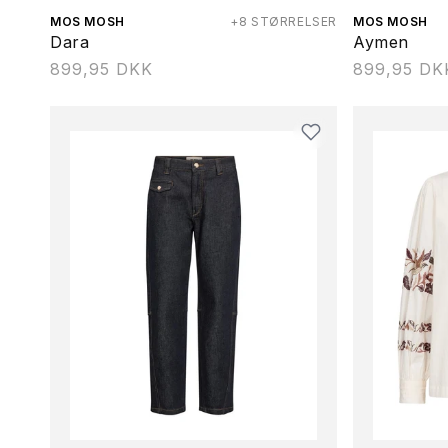
Forhandler:
MOS MOSH
+8 STØRRELSER
Forhandler:
MOS MOSH
Dara
Aymen
Normalpris
899,95 DKK
Normalpris
899,95 DK