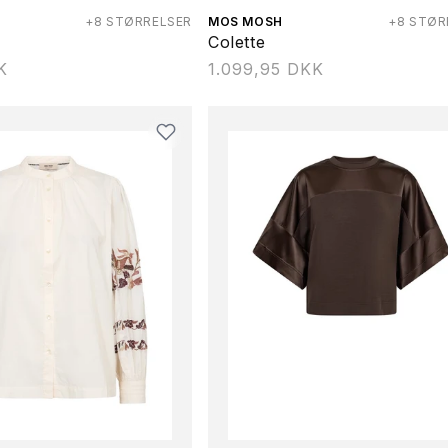
:
+8 STØRRELSER
Forhandler:
MOS MOSH
+8 STØR
Colette
K
Normalpris
1.099,95 DKK