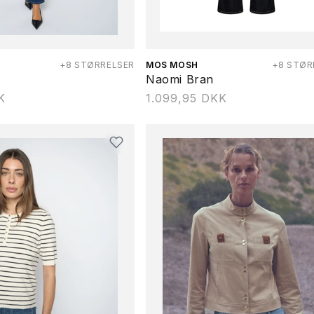
+8 STØRRELSER
Forhandler:
MOS MOSH
+8 STØR
Naomi Bran
K
Normalpris
1.099,95 DKK