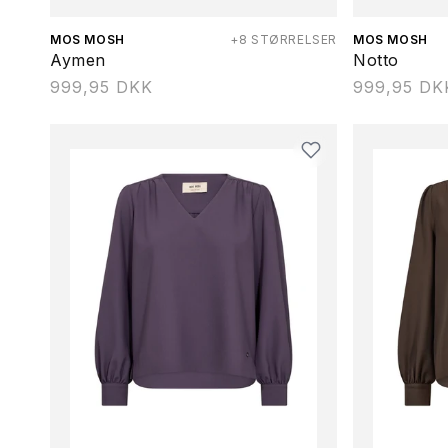
Forhandler:
MOS MOSH
+8 STØRRELSER
Forhandler:
MOS MOSH
Aymen
Notto
Normalpris
999,95 DKK
Normalpris
999,95 DK