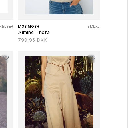
RELSER
Forhandler:
MOS MOSH
S
M
L
XL
Almine Thora
Normalpris
799,95 DKK