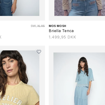
S
M
L
XL
XS
Forhandler:
MOS MOSH
Briella Tenca
K
Normalpris
1.499,95 DKK