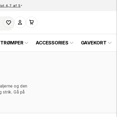
·
lot 4,7 af 5
Log
Indkøbskurv
ind
STRØMPER
ACCESSORIES
GAVEKORT
aljerne og den
 strik. Gå på