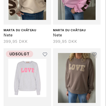
Forhandler:
MARTA DU CHÂTEAU
Forhandler:
MARTA DU CHÂTEAU
Nete
Nete
Normalpris
399,95 DKK
Normalpris
399,95 DKK
UDSOLGT