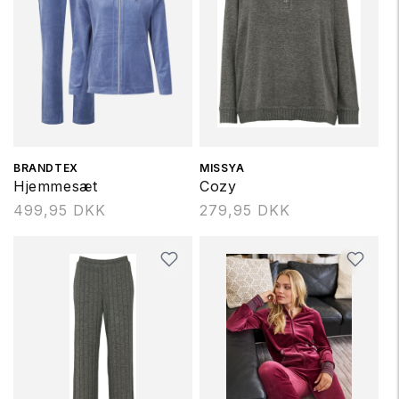
Forhandler:
BRANDTEX
Forhandler:
MISSYA
Hjemmesæt
Cozy
Normalpris
499,95 DKK
Normalpris
279,95 DKK