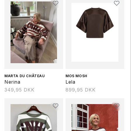
t
i
o
n
:
Forhandler:
MARTA DU CHÂTEAU
Forhandler:
MOS MOSH
Nerina
Lela
Normalpris
349,95 DKK
Normalpris
899,95 DKK