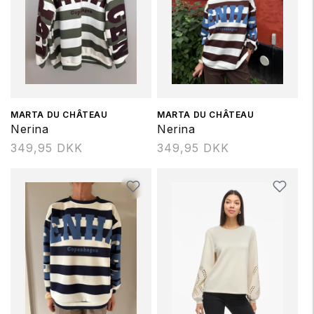
Forhandler:
MARTA DU CHÂTEAU
Forhandler:
MARTA DU CHÂTEAU
Nerina
Nerina
Normalpris
349,95 DKK
Normalpris
349,95 DKK