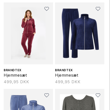
Forhandler:
BRANDTEX
Forhandler:
BRANDTEX
Hjemmesæt
Hjemmesæt
Normalpris
499,95 DKK
Normalpris
499,95 DKK