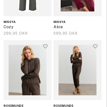
Forhandler:
MISSYA
Forhandler:
MISSYA
Cozy
Alice
Normalpris
299,95 DKK
Normalpris
599,95 DKK
Forhandler:
ROSEMUNDE
Forhandler:
ROSEMUNDE