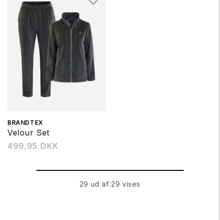
Forhandler:
BRANDTEX
Velour Set
Normalpris
499,95 DKK
29 ud af 29 vises