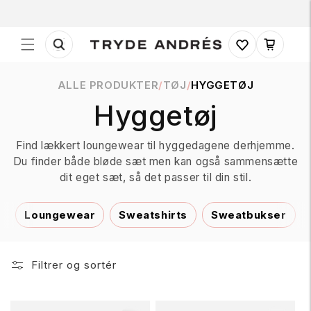
Gå til
indhold
Indkøbskurv
ALLE PRODUKTER
/
TØJ
/
HYGGETØJ
K
Hyggetøj
o
Find lækkert loungewear til hyggedagene derhjemme.
Du finder både bløde sæt men kan også sammensætte
l
dit eget sæt, så det passer til din stil.
l
Loungewear
Sweatshirts
Sweatbukser
e
Filtrer og sortér
k