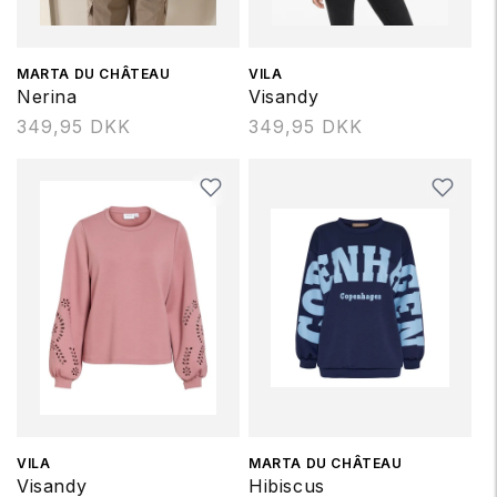
Forhandler:
MARTA DU CHÂTEAU
Forhandler:
VILA
Nerina
Visandy
Normalpris
349,95 DKK
Normalpris
349,95 DKK
Forhandler:
VILA
Forhandler:
MARTA DU CHÂTEAU
Visandy
Hibiscus