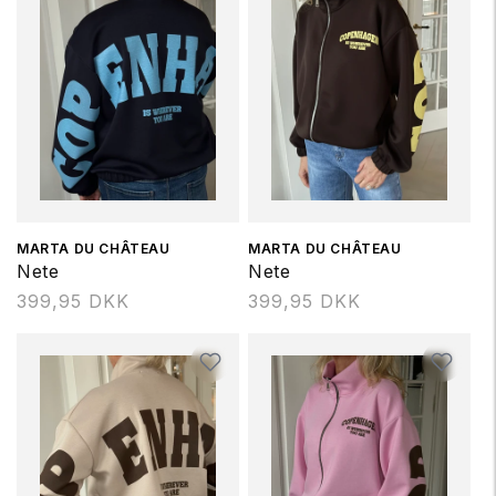
Forhandler:
MARTA DU CHÂTEAU
Forhandler:
MARTA DU CHÂTEAU
Nete
Nete
Normalpris
399,95 DKK
Normalpris
399,95 DKK