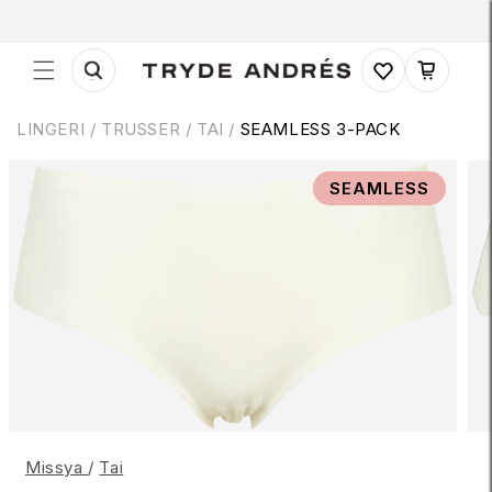
Gå til
indhold
Indkøbskurv
LINGERI
/
TRUSSER
/
TAI /
SEAMLESS 3-PACK
 til
SEAMLESS
roduktoplysninger
Missya
/
Tai