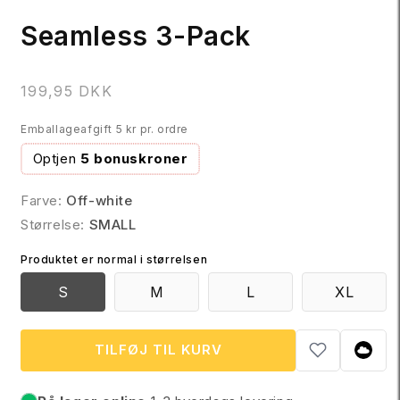
Seamless 3-Pack
N
199,95 DKK
o
Emballageafgift 5 kr pr. ordre
r
m
Optjen
5 bonuskroner
a
l
Farve:
Off-white
p
Størrelse:
SMALL
r
Produktet er normal i størrelsen
i
s
S
M
L
XL
TILFØJ TIL KURV