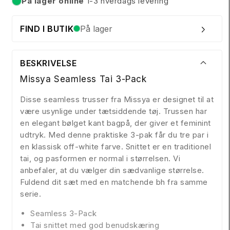
På lager online
1-3 hverdags levering
På lager
FIND I BUTIK
På lager
BESKRIVELSE
Missya Seamless Tai 3-Pack
Disse seamless trusser fra Missya er designet til at
være usynlige under tætsiddende tøj. Trussen har
en elegant bølget kant bagpå, der giver et feminint
udtryk. Med denne praktiske 3-pak får du tre par i
en klassisk off-white farve. Snittet er en traditionel
tai, og pasformen er normal i størrelsen. Vi
anbefaler, at du vælger din sædvanlige størrelse.
Fuldend dit sæt med en matchende bh fra samme
serie.
Seamless 3-Pack
Tai snittet med god benudskæring