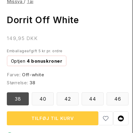
Missya
/
Tai
Dorrit Off White
N
149,95 DKK
o
Emballageafgift 5 kr pr. ordre
r
m
Optjen
4 bonuskroner
a
l
Farve:
Off-white
p
Størrelse:
38
r
i
38
40
42
44
46
s
TILFØJ TIL KURV