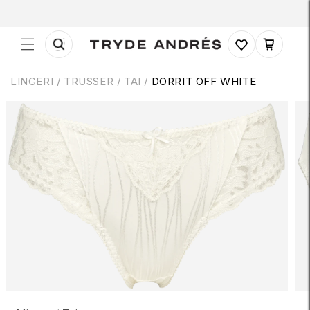
Gå til
indhold
Indkøbskurv
LINGERI
/
TRUSSER
/
TAI /
DORRIT OFF WHITE
 til
roduktoplysninger