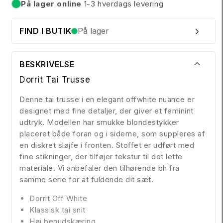
På lager online
1-3 hverdags levering
På lager
FIND I BUTIK
På lager
BESKRIVELSE
Dorrit Tai Trusse
Denne tai trusse i en elegant offwhite nuance er
designet med fine detaljer, der giver et feminint
udtryk. Modellen har smukke blondestykker
placeret både foran og i siderne, som suppleres af
en diskret sløjfe i fronten. Stoffet er udført med
fine stikninger, der tilføjer tekstur til det lette
materiale. Vi anbefaler den tilhørende bh fra
samme serie for at fuldende dit sæt.
Dorrit Off White
Klassisk tai snit
Høj benudskæring