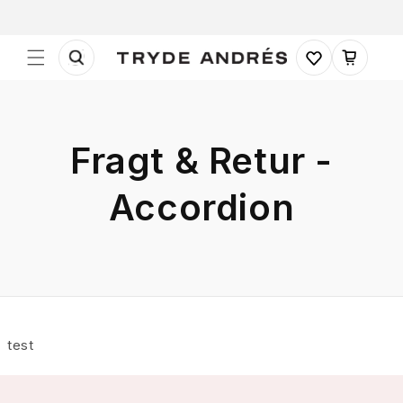
Gå til
indhold
Indkøbskurv
Fragt & Retur -
Accordion
test