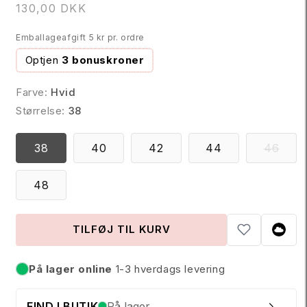
N
130,00 DKK
o
Emballageafgift 5 kr pr. ordre
r
m
Optjen
3 bonuskroner
a
l
Farve:
Hvid
p
Størrelse:
38
r
i
VAR
38
40
42
44
46
s
ER
UDS
ELL
48
UTI
TILFØJ TIL KURV
På lager online
1-3 hverdags levering
På lager
FIND I BUTIK
På lager