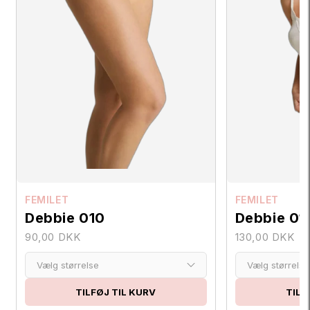
FEMILET
FEMILET
Debbie 010
Debbie 01
90,00 DKK
130,00 DKK
Vælg størrelse
Vælg størrelse
TILFØJ TIL KURV
TILF