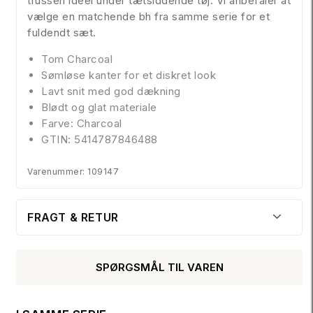
trussen ideel under tætsiddende tøj. Vi anbefaler at
vælge en matchende bh fra samme serie for et
fuldendt sæt.
Tom Charcoal
Sømløse kanter for et diskret look
Lavt snit med god dækning
Blødt og glat materiale
Farve: Charcoal
GTIN: 5414787846488
Varenummer: 109147
FRAGT & RETUR
SPØRGSMÅL TIL VAREN