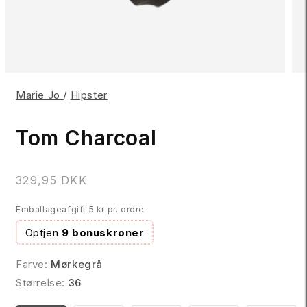
Marie Jo
/
Hipster
Tom Charcoal
N
329,95 DKK
o
Emballageafgift 5 kr pr. ordre
r
m
Optjen
9 bonuskroner
a
l
Farve:
Mørkegrå
p
Størrelse:
36
r