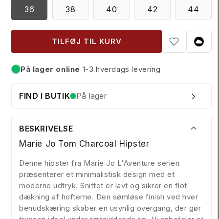
i
36
38
40
42
44
s
TILFØJ TIL KURV
På lager online
1-3 hverdags levering
På lager
FIND I BUTIK
På lager
BESKRIVELSE
Marie Jo Tom Charcoal Hipster
Denne hipster fra Marie Jo L'Aventure serien
præsenterer et minimalistisk design med et
moderne udtryk. Snittet er lavt og sikrer en flot
dækning af hofterne. Den sømløse finish ved hver
benudskæring skaber en usynlig overgang, der gør