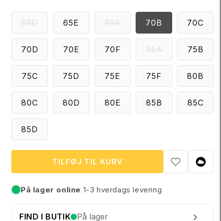
r
i
VARIANTEN
VARIANTEN
65D
65E
70A
70B
70C
s
ER
ER
UDSOLGT
UDSOLGT
ELLER
ELLER
VARIANTEN
70D
70E
70F
75A
75B
UTILGÆNGELIG
UTILGÆNGELIG
ER
UDSOLGT
ELLER
75C
75D
75E
75F
80B
UTILGÆNGEL
80C
80D
80E
85B
85C
85D
TILFØJ TIL KURV
På lager online
1-3 hverdags levering
På lager
FIND I BUTIK
På lager