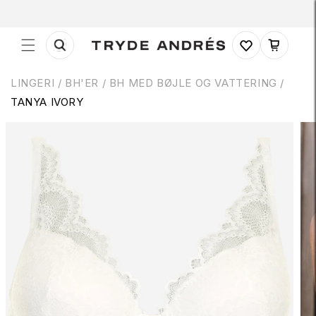
Gå til
indhold
Indkøbskurv
LINGERI
/
BH'ER
/
BH MED BØJLE OG VATTERING /
TANYA IVORY
 til
roduktoplysninger