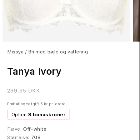
Missya
/
Bh med bøjle og vattering
Tanya Ivory
N
299,95 DKK
o
Emballageafgift 5 kr pr. ordre
r
m
Optjen
8 bonuskroner
a
l
Farve:
Off-white
p
Størrelse:
70B