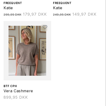
Forhandler:
FREEQUENT
Forhandler:
FREEQUENT
Katie
Katie
Normalpris
179,97 DKK
Normalpris
149,97 DKK
299,95 DKK
249,95 DKK
Forhandler:
BTF CPH
Vera Cashmere
Normalpris
899,95 DKK