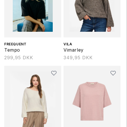
Forhandler:
FREEQUENT
Forhandler:
VILA
Tempo
Vimarley
Normalpris
299,95 DKK
Normalpris
349,95 DKK