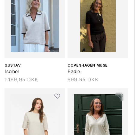
Forhandler:
GUSTAV
Forhandler:
COPENHAGEN MUSE
Isobel
Eadie
Normalpris
1.199,95 DKK
Normalpris
699,95 DKK