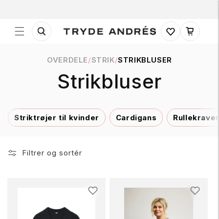
Gå til
indhold
Indkøbskurv
OVERDELE
/
STRIK
/
STRIKBLUSER
K
Strikbluser
o
Striktrøjer til kvinder
Cardigans
Rullekrave
l
l
Filtrer og sortér
e
k