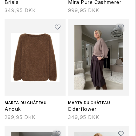
Briala
Mira Pure Cashmerer
Normalpris
349,95 DKK
Normalpris
999,95 DKK
Forhandler:
MARTA DU CHÂTEAU
Forhandler:
MARTA DU CHÂTEAU
Anouk
Elderflower
Normalpris
299,95 DKK
Normalpris
349,95 DKK