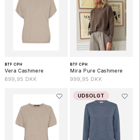
Forhandler:
BTF CPH
Forhandler:
BTF CPH
Vera Cashmere
Mira Pure Cashmere
Normalpris
899,95 DKK
Normalpris
999,95 DKK
UDSOLGT