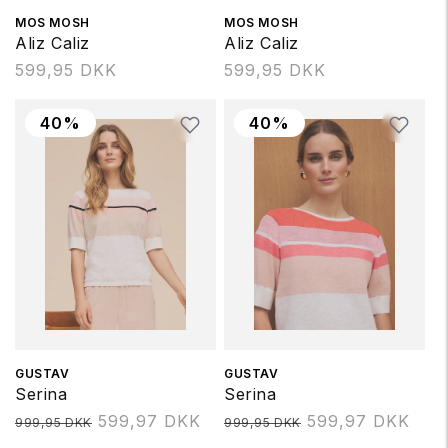
Forhandler:
MOS MOSH
Forhandler:
MOS MOSH
Aliz Caliz
Aliz Caliz
Normalpris
599,95 DKK
Normalpris
599,95 DKK
40%
40%
Forhandler:
GUSTAV
Forhandler:
GUSTAV
Serina
Serina
Normalpris
599,97 DKK
Normalpris
599,97 DKK
999,95 DKK
999,95 DKK