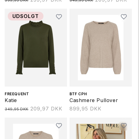
399,95 DKK
349,95 DKK
UDSOLGT
Forhandler:
FREEQUENT
Forhandler:
BTF CPH
Katie
Cashmere Pullover
Normalpris
209,97 DKK
Normalpris
899,95 DKK
349,95 DKK