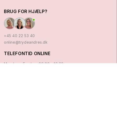
BRUG FOR HJÆLP?
+45 40 22 53 40
online@trydeandres.dk
TELEFONTID ONLINE
Mandag - Fredag: 09.00 - 16.00
Lørdag: Lukket
Søndag: Lukket
Se vores butikker og åbningstider her
4.8/5