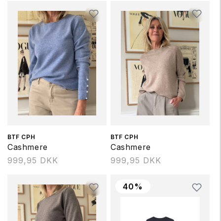
Forhandler:
BTF CPH
Forhandler:
BTF CPH
Cashmere
Cashmere
Normalpris
999,95 DKK
Normalpris
999,95 DKK
40%