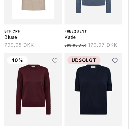
Forhandler:
BTF CPH
Forhandler:
FREEQUENT
Bluse
Katie
Normalpris
799,95 DKK
Normalpris
179,97 DKK
299,95 DKK
40%
UDSOLGT