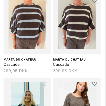
Forhandler:
MARTA DU CHÂTEAU
Forhandler:
MARTA DU CHÂTEAU
Cascade
Cascade
Normalpris
299,95 DKK
Normalpris
299,95 DKK