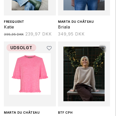
Forhandler:
FREEQUENT
Forhandler:
MARTA DU CHÂTEAU
Katie
Briala
Normalpris
239,97 DKK
Normalpris
349,95 DKK
399,95 DKK
UDSOLGT
Forhandler:
MARTA DU CHÂTEAU
Forhandler:
BTF CPH