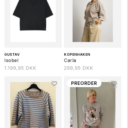
t
i
o
n
Forhandler:
GUSTAV
Forhandler:
KOPENHAKEN
Isobel
Carla
:
Normalpris
1.199,95 DKK
Normalpris
299,95 DKK
PREORDER