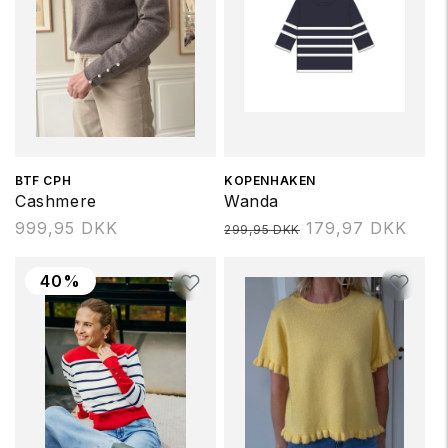
Forhandler:
BTF CPH
Forhandler:
KOPENHAKEN
Cashmere
Wanda
Normalpris
999,95 DKK
Normalpris
179,97 DKK
299,95 DKK
40%