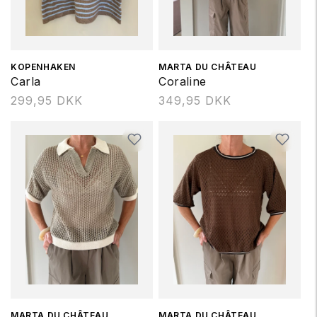
Forhandler:
KOPENHAKEN
Forhandler:
MARTA DU CHÂTEAU
Carla
Coraline
Normalpris
299,95 DKK
Normalpris
349,95 DKK
Forhandler:
MARTA DU CHÂTEAU
Forhandler:
MARTA DU CHÂTEAU