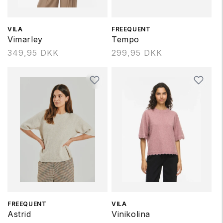
Forhandler:
VILA
Forhandler:
FREEQUENT
Vimarley
Tempo
Normalpris
349,95 DKK
Normalpris
299,95 DKK
Forhandler:
FREEQUENT
Forhandler:
VILA
Astrid
Vinikolina