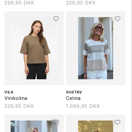
Normalpris
299,95 DKK
Normalpris
229,95 DKK
Forhandler:
VILA
Forhandler:
GUSTAV
Vinikolina
Celma
Normalpris
229,95 DKK
Normalpris
1.099,95 DKK