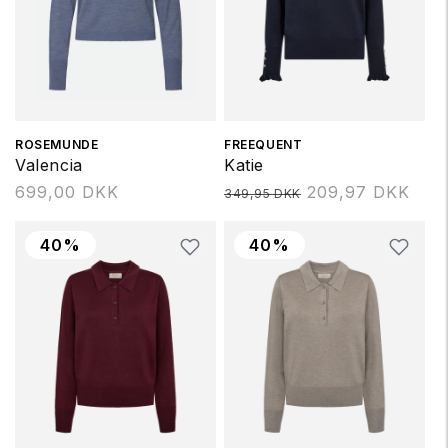
Forhandler:
ROSEMUNDE
Forhandler:
FREEQUENT
Valencia
Katie
Normalpris
699,00 DKK
Normalpris
209,97 DKK
349,95 DKK
40%
40%