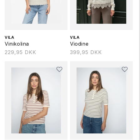
Forhandler:
VILA
Forhandler:
VILA
Vinikolina
Viodine
Normalpris
229,95 DKK
Normalpris
399,95 DKK