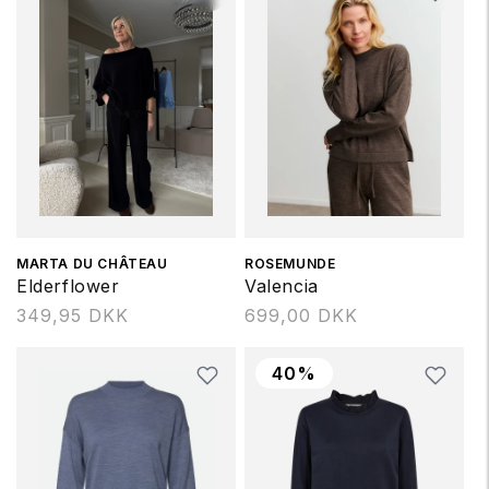
Forhandler:
MARTA DU CHÂTEAU
Forhandler:
ROSEMUNDE
Elderflower
Valencia
Normalpris
349,95 DKK
Normalpris
699,00 DKK
40%