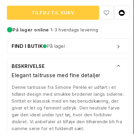
UDSOLGT
ELLER
UTILGÆNGELIG
TILFØJ TIL KURV
På lager online
1-3 hverdags levering
På lager
FIND I BUTIK
På lager
BESKRIVELSE
Elegant taitrusse med fine detaljer
Denne taitrusse fra Simone Pérèle er udført i et
tidløst design med smukke broderier langs siderne.
Snittet er klassisk med en høj benudskæring, der
giver et let og feminint udtryk. Den neutrale farve
gør den ideel under lyst tøj, hvor den forbliver
diskret. Vi anbefaler at tilføje den tilhørende bh fra
samme serie for et fuldendt sæt.