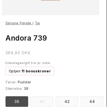
Simone Perele
/
Tai
Andora 739
N
369,95 DKK
o
Emballageafgift 5 kr pr. ordre
r
m
Optjen
11 bonuskroner
a
l
Farve:
Pudder
p
Størrelse:
38
r
i
VARIANTEN
38
40
42
44
s
ER