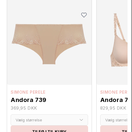
SIMONE PERELE
SIMONE PERE
Andora 739
Andora 7
369,95 DKK
829,95 DKK
Vælg størrelse
Vælg størrelse
TILFØJ TIL KURV
TILF