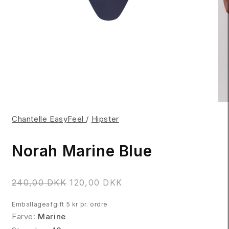
Chantelle EasyFeel
/
Hipster
Norah Marine Blue
N
240,00 DKK
120,00 DKK
o
Emballageafgift 5 kr pr. ordre
r
Farve:
Marine
m