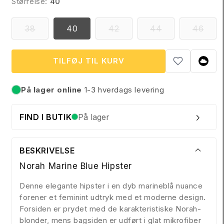
Størrelse:
40
a
l
p
VARIANTEN
VARIANTEN
VARIANTEN
VAR
38
40
42
44
46
ER
ER
ER
ER
r
UDSOLGT
UDSOLGT
UDSOLGT
UDS
i
ELLER
ELLER
ELLER
ELL
UTILGÆNGELIG
UTILGÆNGELIG
UTILGÆNGEL
UTI
TILFØJ TIL KURV
s
På lager online
1-3 hverdags levering
På lager
FIND I BUTIK
På lager
BESKRIVELSE
Norah Marine Blue Hipster
Denne elegante hipster i en dyb marineblå nuance
forener et feminint udtryk med et moderne design.
Forsiden er prydet med de karakteristiske Norah-
blonder, mens bagsiden er udført i glat mikrofiber