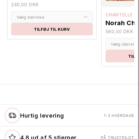
240,00 DKK
CHANTELLE E
Vælg størrelse
Norah Chi
TILFØJ TIL KURV
560,00 DKK
Vælg størrelse
TILF
Hurtig levering
1-3 HVERDAGE
4.8 ud af 5 stjerner
PÅ TRUSTPILOT