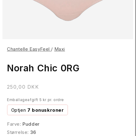
Chantelle EasyFeel
/
Maxi
Norah Chic 0RG
N
250,00 DKK
o
Emballageafgift 5 kr pr. ordre
r
m
Optjen
7 bonuskroner
a
l
Farve:
Pudder
p
Størrelse:
36