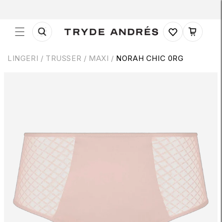
Gå til
indhold
Indkøbskurv
LINGERI
/
TRUSSER
/
MAXI /
NORAH CHIC 0RG
 til
roduktoplysninger