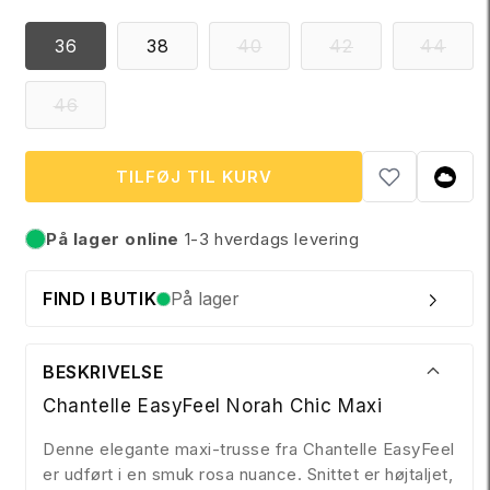
r
i
VARIANTEN
VARIANTEN
VAR
36
38
40
42
44
s
ER
ER
ER
UDSOLGT
UDSOLGT
UDS
ELLER
ELLER
ELL
VARIANTEN
46
UTILGÆNGELIG
UTILGÆNGEL
UTI
ER
UDSOLGT
ELLER
UTILGÆNGELIG
TILFØJ TIL KURV
På lager online
1-3 hverdags levering
På lager
FIND I BUTIK
På lager
BESKRIVELSE
Chantelle EasyFeel Norah Chic Maxi
Denne elegante maxi-trusse fra Chantelle EasyFeel
er udført i en smuk rosa nuance. Snittet er højtaljet,