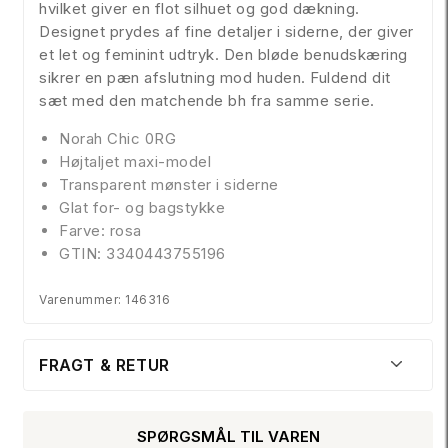
hvilket giver en flot silhuet og god dækning.
Designet prydes af fine detaljer i siderne, der giver
et let og feminint udtryk. Den bløde benudskæring
sikrer en pæn afslutning mod huden. Fuldend dit
sæt med den matchende bh fra samme serie.
Norah Chic 0RG
Højtaljet maxi-model
Transparent mønster i siderne
Glat for- og bagstykke
Farve: rosa
GTIN: 3340443755196
Varenummer: 146316
FRAGT & RETUR
SPØRGSMÅL TIL VAREN