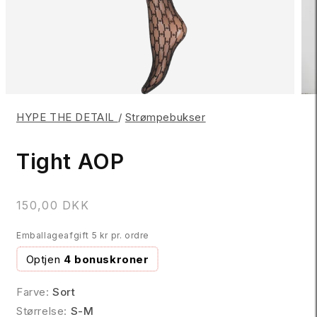
HYPE THE DETAIL
/
Strømpebukser
Tight AOP
N
150,00 DKK
o
Emballageafgift 5 kr pr. ordre
r
m
Optjen
4 bonuskroner
a
l
Farve:
Sort
p
Størrelse:
S-M