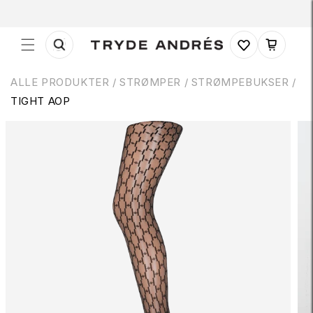
Gå til
indhold
Indkøbskurv
ALLE PRODUKTER
/
STRØMPER
/
STRØMPEBUKSER /
TIGHT AOP
 til
roduktoplysninger