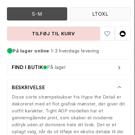
r
i
S-M
LTOXL
s
TILFØJ TIL KURV
På lager online
1-3 hverdags levering
På lager
FIND I BUTIK
På lager
BESKRIVELSE
Disse sorte strømpebukser fra Hype the Detail er
dekoreret med et flot grafisk mønster, der giver dit
outfit karakter. Tight AOP modellen har et
gennemgående print, som skaber et moderne
udtryk uden at dominere hele dit look. Det er et
oplagt valg, når du vil tilføje en ekstra detalje til din