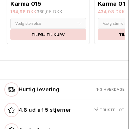
Karma 015
Karma 015
184,98 DKK
369,95 DKK
434,98 DKK
8
Vælg størrelse
Vælg størrelse
TILFØJ TIL KURV
TILF
Hurtig levering
1-3 HVERDAGE
4.8 ud af 5 stjerner
PÅ TRUSTPILOT