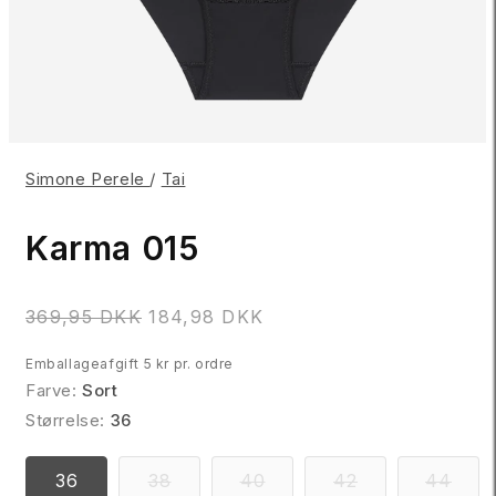
Simone Perele
/
Tai
Karma 015
N
369,95 DKK
184,98 DKK
o
Emballageafgift 5 kr pr. ordre
r
Farve:
Sort
m
Størrelse:
36
a
l
p
VARIANTEN
VARIANTEN
VARIANTEN
VAR
36
38
40
42
44