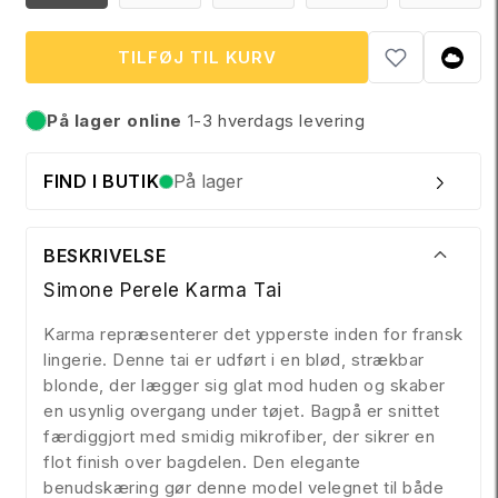
ER
ER
ER
ER
r
UDSOLGT
UDSOLGT
UDSOLGT
UDS
i
ELLER
ELLER
ELLER
ELL
UTILGÆNGELIG
UTILGÆNGELIG
UTILGÆNGEL
UTI
TILFØJ TIL KURV
s
På lager online
1-3 hverdags levering
På lager
FIND I BUTIK
På lager
BESKRIVELSE
Simone Perele Karma Tai
Karma repræsenterer det ypperste inden for fransk
lingerie. Denne tai er udført i en blød, strækbar
blonde, der lægger sig glat mod huden og skaber
en usynlig overgang under tøjet. Bagpå er snittet
færdiggjort med smidig mikrofiber, der sikrer en
flot finish over bagdelen. Den elegante
benudskæring gør denne model velegnet til både